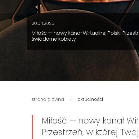
20.04.2026
Miłość — nowy kanał Wirtualnej Polski. Przes
świadome kobiety
strona główna
aktualności
Miłość — nowy kanał Wirt
Przestrzeń, w której Tw