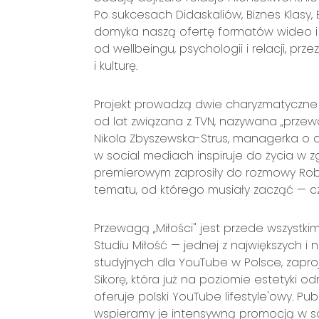
Po sukcesach Didaskaliów, Biznes Klasy, B
domyka naszą ofertę formatów wideo i p
od wellbeingu, psychologii i relacji, prz
i kulturę.
Projekt prowadzą dwie charyzmatyczne
od lat związana z TVN, nazywana „przew
Nikola Zbyszewska-Strus, managerka o dz
w social mediach inspiruje do życia w 
premierowym zaprosiły do rozmowy Robe
tematu, od którego musiały zacząć — cz
Przewagą „Miłości" jest przede wszystkim
Studiu Miłość — jednej z największych i
studyjnych dla YouTube w Polsce, zap
Sikorę, która już na poziomie estetyki o
oferuje polski YouTube lifestyle'owy. P
wspieramy je intensywną promocją w s