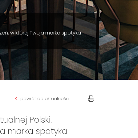
trzeń, w której Twoja marka spotyka
powrót do aktualności
ualnej Polski.
oja marka spotyka