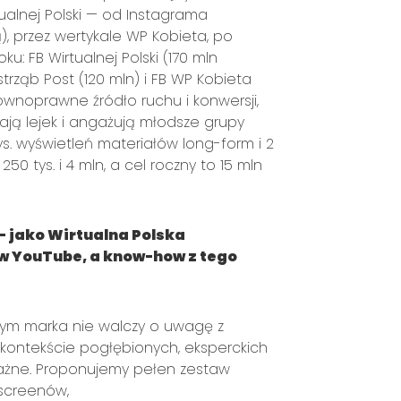
alnej Polski — od Instagrama
rą), przez wertykale WP Kobieta, po
: FB Wirtualnej Polski (170 mln
strząb Post (120 mln) i FB WP Kobieta
równoprawne źródło ruchu i konwersji,
ają lejek i angażują młodsze grupy
s. wyświetleń materiałów long-form i 2
0 tys. i 4 mln, a cel roczny to 15 mln
— jako Wirtualna Polska
ów YouTube, a know-how z tego
rym marka nie walczy o uwagę z
 kontekście pogłębionych, eksperckich
ważne. Proponujemy pełen zestaw
-screenów,