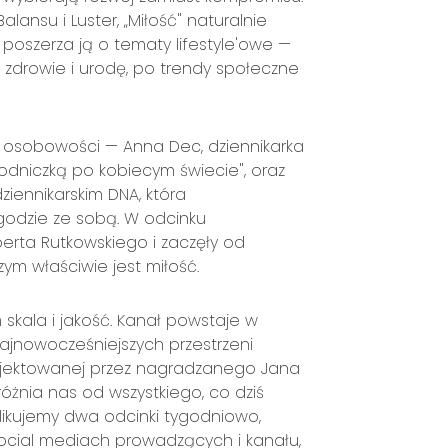
alansu i Luster, „Miłość" naturalnie
oszerza ją o tematy lifestyle'owe —
ez zdrowie i urodę, po trendy społeczne
 osobowości — Anna Dec, dziennikarka
odniczką po kobiecym świecie", oraz
iennikarskim DNA, która
zgodzie ze sobą. W odcinku
rta Rutkowskiego i zaczęły od
ym właściwie jest miłość.
 skala i jakość. Kanał powstaje w
 najnowocześniejszych przestrzeni
rojektowanej przez nagradzanego Jana
dróżnia nas od wszystkiego, co dziś
ublikujemy dwa odcinki tygodniowo,
ocial mediach prowadzących i kanału,