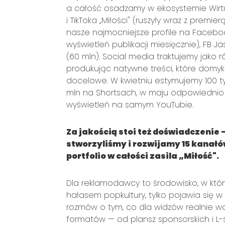
a całość osadzamy w ekosystemie Wirtu
i TikToka „Miłości" (ruszyły wraz z premie
nasze najmocniejsze profile na Facebooku
wyświetleń publikacji miesięcznie), FB Ja
(60 mln). Social media traktujemy jako 
produkując natywne treści, które domyk
docelowe. W kwietniu estymujemy 100 ty
mln na Shortsach, w maju odpowiednio 25
wyświetleń na samym YouTubie.
Za jakością stoi też doświadczenie 
stworzyliśmy i rozwijamy 15 kanał
portfolio w całości zasila „Miłość".
Dla reklamodawcy to środowisko, w któ
hałasem popkultury, tylko pojawia się w
rozmów o tym, co dla widzów realnie 
formatów — od plansz sponsorskich i L