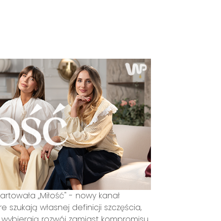
artowała „Miłość" - nowy kanał
re szukają własnej definicji szczęścia,
e wybierają rozwój zamiast kompromisu.