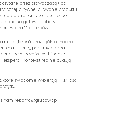
 naczytane przez prowadzącą), po
aficznej, aktywne lokowanie produktu
i lub podniesienie tematu, aż po
Dostępne są gotowe pakiety
nerstwa na 12 odcinków.
a miarę. „Miłość" szczególnie mocno
iżuteria, beauty, perfumy, branża
ja oraz bezpieczeństwo i finanse —
 i ekspercki kontekst realnie budują
, które świadomie wybierają — „Miłość"
oczątku.
 z nami
reklama@grupawp.pl