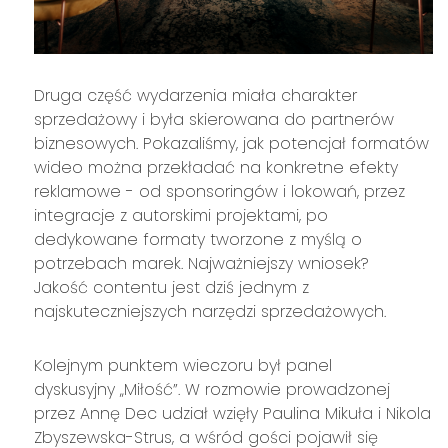
Druga część wydarzenia miała charakter
sprzedażowy i była skierowana do partnerów
biznesowych. Pokazaliśmy, jak potencjał formatów
wideo można przekładać na konkretne efekty
reklamowe - od sponsoringów i lokowań, przez
integracje z autorskimi projektami, po
dedykowane formaty tworzone z myślą o
potrzebach marek. Najważniejszy wniosek?
Jakość contentu jest dziś jednym z
najskuteczniejszych narzędzi sprzedażowych.
Kolejnym punktem wieczoru był panel
dyskusyjny „Miłość”. W rozmowie prowadzonej
przez Annę Dec udział wzięły Paulina Mikuła i Nikola
Zbyszewska-Strus, a wśród gości pojawił się