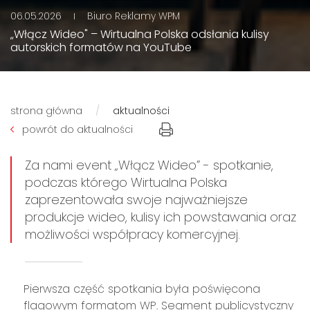
06.05.2026
Biuro Reklamy WPM
„Włącz Wideo" – Wirtualna Polska odsłania kulisy
autorskich formatów na YouTube
strona główna
aktualności
powrót do aktualności
Za nami event „Włącz Wideo” - spotkanie,
podczas którego Wirtualna Polska
zaprezentowała swoje najważniejsze
produkcje wideo, kulisy ich powstawania oraz
możliwości współpracy komercyjnej.
Pierwsza część spotkania była poświęcona
flagowym formatom WP. Segment publicystyczny