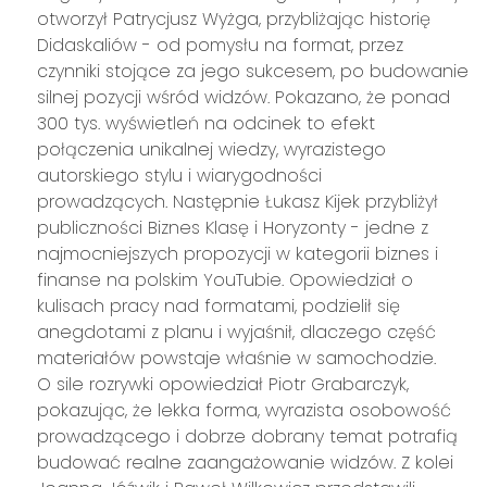
otworzył Patrycjusz Wyżga, przybliżając historię
Didaskaliów - od pomysłu na format, przez
czynniki stojące za jego sukcesem, po budowanie
silnej pozycji wśród widzów. Pokazano, że ponad
300 tys. wyświetleń na odcinek to efekt
połączenia unikalnej wiedzy, wyrazistego
autorskiego stylu i wiarygodności
prowadzących. Następnie Łukasz Kijek przybliżył
publiczności Biznes Klasę i Horyzonty - jedne z
najmocniejszych propozycji w kategorii biznes i
finanse na polskim YouTubie. Opowiedział o
kulisach pracy nad formatami, podzielił się
anegdotami z planu i wyjaśnił, dlaczego część
materiałów powstaje właśnie w samochodzie.
O sile rozrywki opowiedział Piotr Grabarczyk,
pokazując, że lekka forma, wyrazista osobowość
prowadzącego i dobrze dobrany temat potrafią
budować realne zaangażowanie widzów. Z kolei