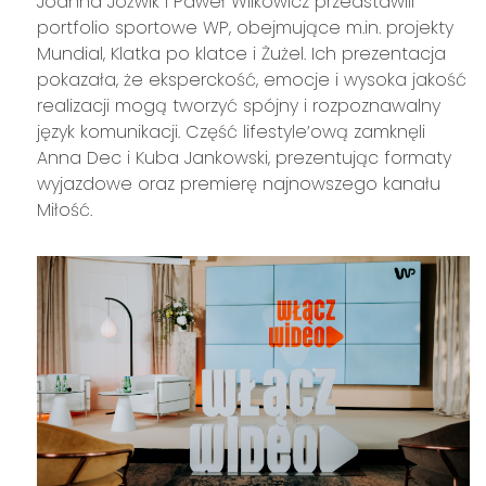
Joanna Jóźwik i Paweł Wilkowicz przedstawili
portfolio sportowe WP, obejmujące m.in. projekty
Mundial, Klatka po klatce i Żużel. Ich prezentacja
pokazała, że eksperckość, emocje i wysoka jakość
realizacji mogą tworzyć spójny i rozpoznawalny
język komunikacji. Część lifestyle’ową zamknęli
Anna Dec i Kuba Jankowski, prezentując formaty
wyjazdowe oraz premierę najnowszego kanału
Miłość.