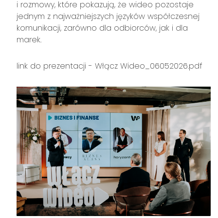
i rozmowy, które pokazują, że wideo pozostaje
jednym z najważniejszych języków współczesnej
komunikacji, zarówno dla odbiorców, jak i dla
marek.
link do prezentacji -
Włącz Wideo_06052026.pdf