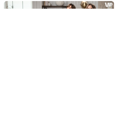
21.04.2026
Miłość — nowy kanał
Wirtualnej Polski.
Przestrzeń, w której Twoja
marka spotyka
świadome kobiety
Miłość — nowy kanał Wirtualnej Polski. Przestrzeń, w