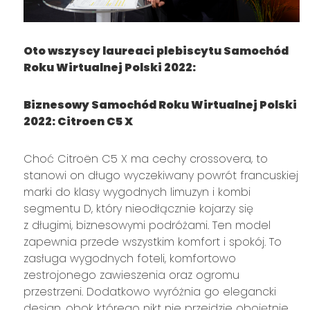
Oto wszyscy laureaci plebiscytu Samochód
Roku Wirtualnej Polski 2022:
Biznesowy Samochód Roku Wirtualnej Polski
2022: Citroen C5 X
Choć Citroën C5 X ma cechy crossovera, to
stanowi on długo wyczekiwany powrót francuskiej
marki do klasy wygodnych limuzyn i kombi
segmentu D, który nieodłącznie kojarzy się
z długimi, biznesowymi podróżami. Ten model
zapewnia przede wszystkim komfort i spokój. To
zasługa wygodnych foteli, komfortowo
zestrojonego zawieszenia oraz ogromu
przestrzeni. Dodatkowo wyróżnia go elegancki
design, obok którego nikt nie przejdzie obojętnie.