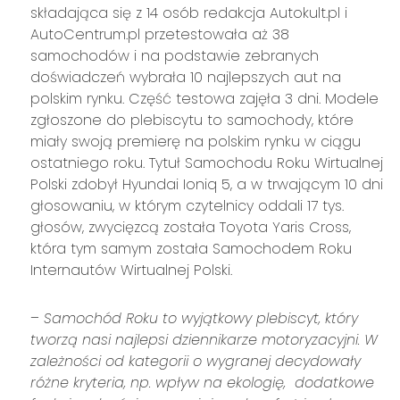
składająca się z 14 osób redakcja Autokult.pl i
AutoCentrum.pl przetestowała aż 38
samochodów i na podstawie zebranych
doświadczeń wybrała 10 najlepszych aut na
polskim rynku. Część testowa zajęła 3 dni. Modele
zgłoszone do plebiscytu to samochody, które
miały swoją premierę na polskim rynku w ciągu
ostatniego roku. Tytuł Samochodu Roku Wirtualnej
Polski zdobył Hyundai Ioniq 5, a w trwającym 10 dni
głosowaniu, w którym czytelnicy oddali 17 tys.
głosów, zwycięzcą została Toyota Yaris Cross,
która tym samym została Samochodem Roku
Internautów Wirtualnej Polski.
–
Samochód Roku to wyjątkowy plebiscyt, który
tworzą nasi najlepsi dziennikarze motoryzacyjni. W
zależności od kategorii o wygranej decydowały
różne kryteria, np. wpływ na ekologię, dodatkowe