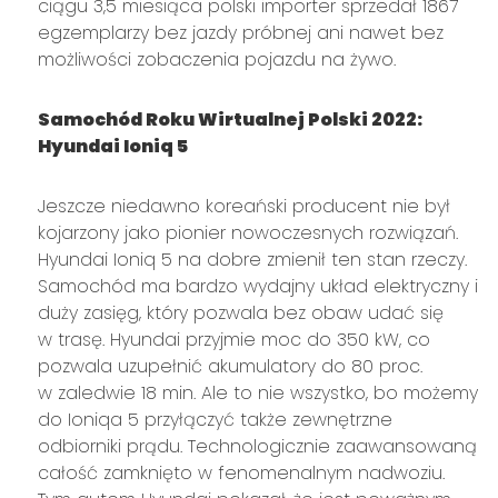
ciągu 3,5 miesiąca polski importer sprzedał 1867
egzemplarzy bez jazdy próbnej ani nawet bez
możliwości zobaczenia pojazdu na żywo.
Samochód Roku Wirtualnej Polski 2022:
Hyundai Ioniq 5
Jeszcze niedawno koreański producent nie był
kojarzony jako pionier nowoczesnych rozwiązań.
Hyundai Ioniq 5 na dobre zmienił ten stan rzeczy.
Samochód ma bardzo wydajny układ elektryczny i
duży zasięg, który pozwala bez obaw udać się
w trasę. Hyundai przyjmie moc do 350 kW, co
pozwala uzupełnić akumulatory do 80 proc.
w zaledwie 18 min. Ale to nie wszystko, bo możemy
do Ioniqa 5 przyłączyć także zewnętrzne
odbiorniki prądu. Technologicznie zaawansowaną
całość zamknięto w fenomenalnym nadwoziu.