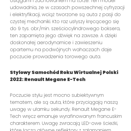
osiągami i zachowaniem na torze. Ten model
udowadnia, że w czasach powszechnej cyfryzacji
i elektryfikacji, wciąż tworzone są auta z pasji do
czystej mechaniki. Kto raz usłyszy kręcącego się
do 9 tys. obr./min. sześciocylindrowego boksera,
ten zapamięta jego dźwięk na zawsze. A dzięki
doskonałej aerodynamice i zawieszeniu
opartemu na podwójnych wahaczach daje
poczucie prowadzenia torowego auta.
Stylowy Samochód Roku Wirtualnej Polski
2022: Renault Megane E-Tech
Poczucie stylu jest mocno subiektywnym
tematem, ale są auta, które przyciągają naszą
uwagę w ułamku sekundy. Renault Megane E-
Tech wręcz emanuje wyrafinowanym francuskim
charakterem. Uwagę zwracają LED-owe ścieżki,
które łączą główne reflektory z załamaniem