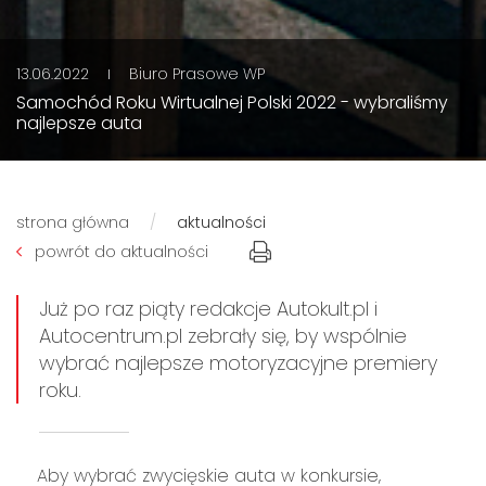
13.06.2022
Biuro Prasowe WP
Samochód Roku Wirtualnej Polski 2022 - wybraliśmy
najlepsze auta
strona główna
aktualności
powrót do aktualności
Już po raz piąty redakcje Autokult.pl i
Autocentrum.pl zebrały się, by wspólnie
wybrać najlepsze motoryzacyjne premiery
roku.
Aby wybrać zwycięskie auta w konkursie,