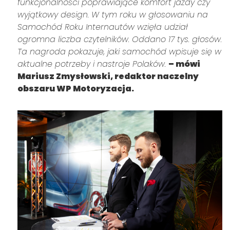
funkcjonalności poprawiające komfort jazdy czy
wyjątkowy design. W tym roku w głosowaniu na
Samochód Roku Internautów wzięła udział
ogromna liczba czytelników. Oddano
17 tys. głosów.
Ta nagroda pokazuje, jaki samochód wpisuje się w
aktualne potrzeby i nastroje Polaków.
– mówi
Mariusz Zmysłowski, redaktor naczelny
obszaru WP Motoryzacja.