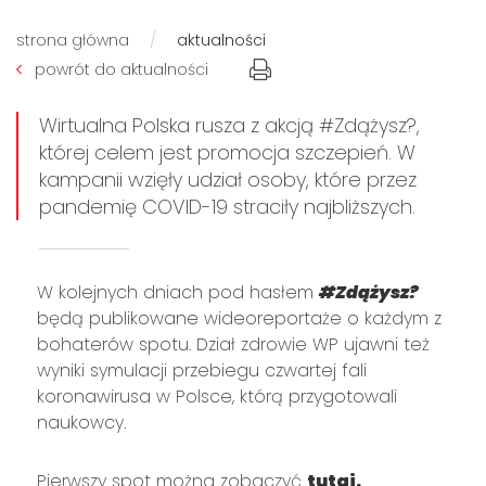
strona główna
aktualności
powrót do aktualności
Wirtualna Polska rusza z akcją #Zdążysz?,
której celem jest promocja szczepień. W
kampanii wzięły udział osoby, które przez
pandemię COVID-19 straciły najbliższych.
W kolejnych dniach pod hasłem
#Zdążysz?
będą publikowane wideoreportaże o każdym z
bohaterów spotu. Dział zdrowie WP ujawni też
wyniki symulacji przebiegu czwartej fali
koronawirusa w Polsce, którą przygotowali
naukowcy.
Pierwszy spot można zobaczyć
tutaj
.