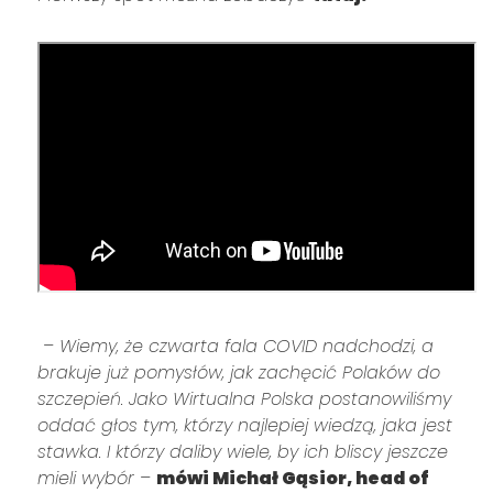
– Wiemy, że czwarta fala COVID nadchodzi, a
brakuje już pomysłów, jak zachęcić Polaków do
szczepień. Jako Wirtualna Polska postanowiliśmy
oddać głos tym, którzy najlepiej wiedzą, jaka jest
stawka. I którzy daliby wiele, by ich bliscy jeszcze
mieli wybór –
mówi Michał Gąsior, head of