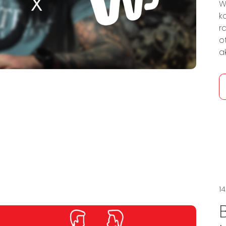
W
k
r
o
a
14