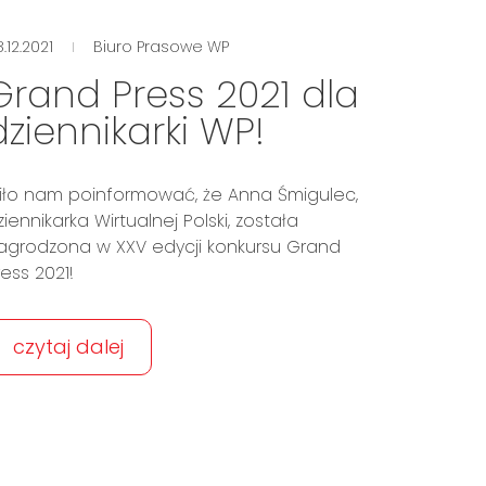
.12.2021
Biuro Prasowe WP
Grand Press 2021 dla
dziennikarki WP!
iło nam poinformować, że Anna Śmigulec,
ziennikarka Wirtualnej Polski, została
agrodzona w XXV edycji konkursu Grand
ress 2021!
czytaj dalej