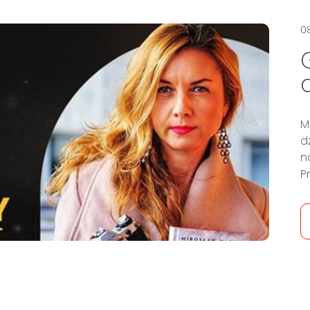
08
M
d
n
P