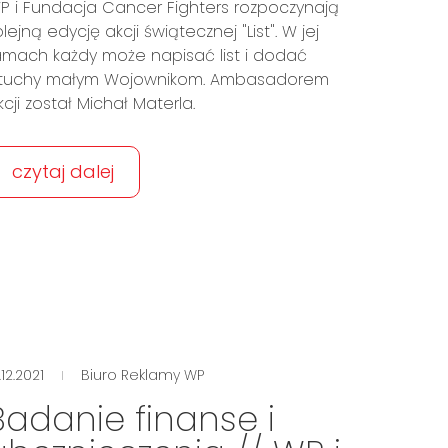
P i Fundacja Cancer Fighters rozpoczynają
olejną edycję akcji świątecznej "List". W jej
amach każdy może napisać list i dodać
tuchy małym Wojownikom. Ambasadorem
kcji został Michał Materla.
czytaj dalej
.12.2021
Biuro Reklamy WP
Badanie finanse i