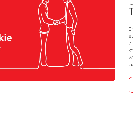
B
s
Z
k
w
u