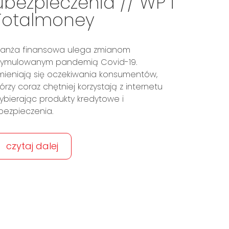
ubezpieczenia // WP i
Totalmoney
ranża finansowa ulega zmianom
tymulowanym pandemią Covid-19.
mieniają się oczekiwania konsumentów,
tórzy coraz chętniej korzystają z internetu
ybierając produkty kredytowe i
bezpieczenia.
czytaj dalej