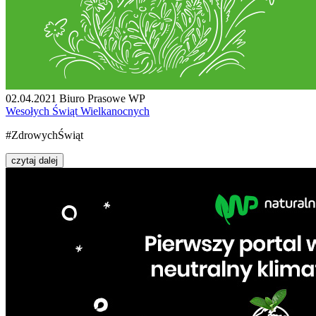
02.04.2021
Biuro Prasowe WP
Wesołych Świąt Wielkanocnych
#ZdrowychŚwiąt
czytaj dalej