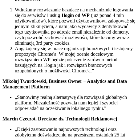
Wdrażamy rozwiązanie bazujące na mechanizmie logowania
się do serwisów i usług
1login od WP
(już ponad 4 mln
użytkowników), które pozwoli użytkownikowi zalogować się
jednym kliknięciem, a nam jako wydawcy zidentyfikować
tego użytkownika po adresie email niezależnie od domeny,
czyli pozwolić zachować możliwości, które tracimy wraz z
eliminacją 3rd party cookies.​
Angażujemy się w prace organizacji branżowych i testujemy
propozycje Chrome'a. ​W mojej ocenie docelowym
rozwiązaniem WP będzie połączenie zarówno metod
bazujących na 1login jak i rozwiązań branżowych
uzupełnionych o możliwości Chrome'a.​”
Mikołaj Twardowski, Business Owner – Analytics and Data
Management Platform​
„Stanowimy realną alternatywę​ dla rozwiązań globalnych
platform. Niezależność pozwala nam lepiej​ i szybciej
odpowiadać na oczekiwania lokalnego rynku.​”
Marcin Czeczot, Dyrektor ds. Technologii Reklamowej​
„Dzięki zastosowaniu najnowszych technologii oraz
zdobytemu doświadczeniu na przestrzeni ostatnich 25 lat