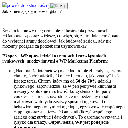
powrót do aktualności
Jak zmieniają się role w digitalu?
Świat reklamowy ulega zmianie. Obostrzenia prywatności
reklamowej są coraz większe, co wiążę się z utrudnieniem dotarcia
do wybranej grupy docelowej. Jak budować zasięgi, gdy nie
możemy podążać za potrzebami użytkownika?
Eksperci WP opowiedzieli o trendach i rozwiązaniach
rynkowych, między innymi o WP Marketing Platform:
„Nad branżą internetową niejednokrotnie zbierały się czarne
chmury, które wieściły "koniec Internetu, jaki znamy" i tak
jest też teraz. Chrom, który ma od
50 do 70%
udziału
rynkowego, zapowiedział, że w perspektywie kilkunastu
miesięcy zablokuje możliwość korzystania z 3rd party
cookies. Ten ruch spowoduje, że nie będziemy mogli
realizować w dotychczasowy sposób targetowania
behawioralnego w tym retargetingu, egzekwować wspólnego
cappingu oraz analizować kampanii (liczyć wspólnego
zasięgu oraz atrybucji data-driven). To ogromne wyzwanie i
ryzyko dla branży.​
Odpowiedzią WP jest podejście
dwutorowe: ​