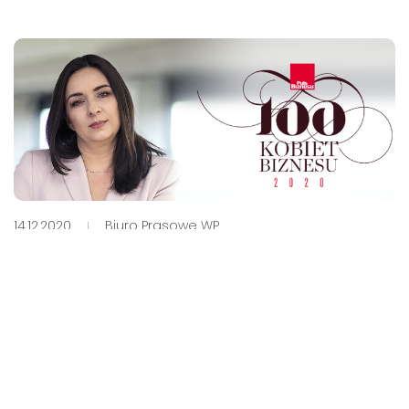
14.12.2020
Biuro Prasowe WP
Joanna Pawlak kobietą
biznesu 2020
Joanna Pawlak, Prezes Wirtualnej Polski Media,
znalazła się w rankingu „100 Kobiet Biznesu 2020”
dziennika „Puls Biznesu”.