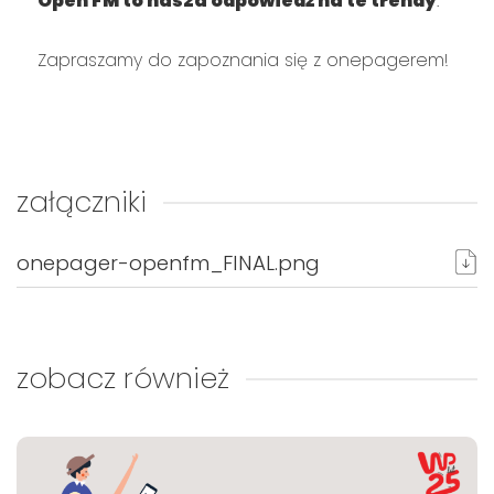
Open FM to nasza odpowiedź na te trendy
.
Zapraszamy do zapoznania się z onepagerem!
załączniki
onepager-openfm_FINAL.png
zobacz również