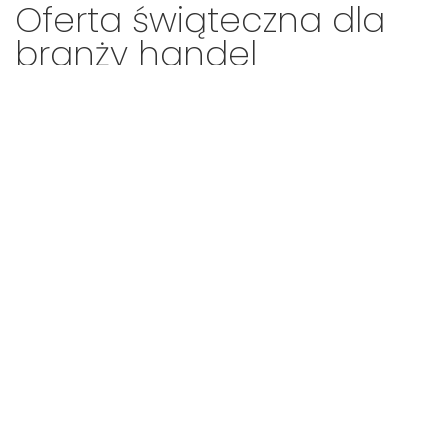
Oferta świąteczna dla
branży handel
Czy wiedzieliście, że handel jest branżą najbardziej
doceniającą reklamę radiową? Zapraszamy do
zapoznania się ze świąteczną ofertą Open FM
czytaj dalej
1
2
3
4
5
6
7
8
9
10
11