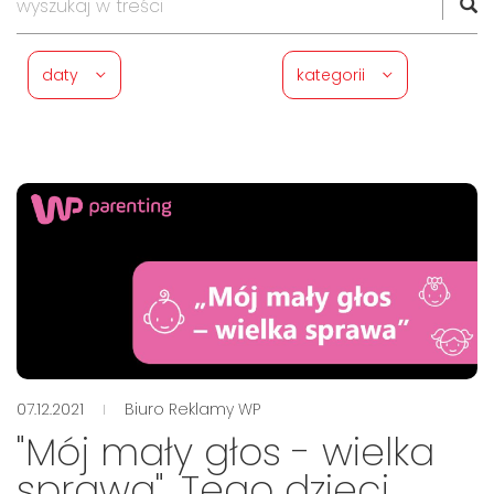
daty
kategorii
07.12.2021
Biuro Reklamy WP
"Mój mały głos - wielka
sprawa". Tego dzieci