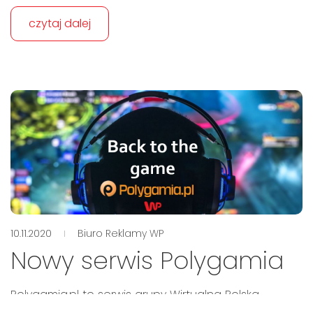
czytaj dalej
10.11.2020
Biuro Reklamy WP
Nowy serwis Polygamia
Polygamia.pl to serwis grupy Wirtualna Polska,
którego corem są gry i wszystko co z grami