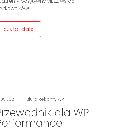
udujemy pozytywny VIBEZ wśród
żytkowników!
czytaj dalej
.09.2021
Biuro Reklamy WP
Przewodnik dla WP
Performance