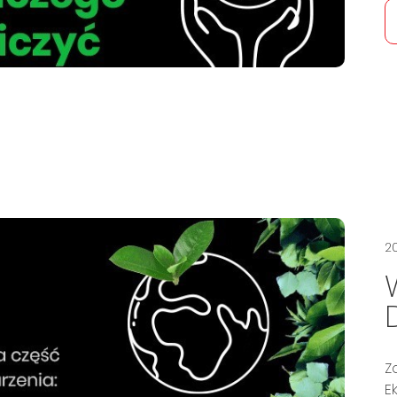
20
Z
E