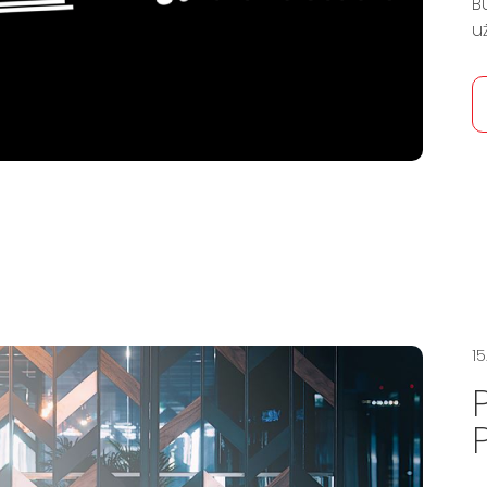
B
u
15