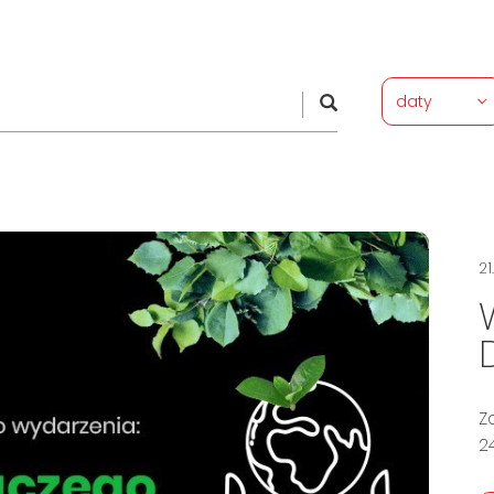
daty
21
Z
2