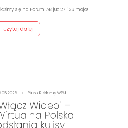
idzimy się na Forum IAB już 27 i 28 maja!
czytaj dalej
6.05.2026
Biuro Reklamy WPM
„Włącz Wideo" –
Wirtualna Polska
odsłania kulisy