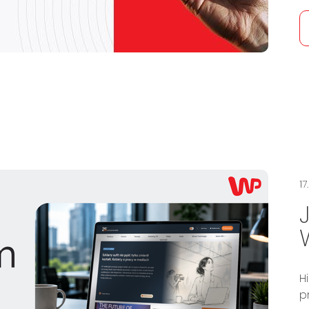
17
H
p