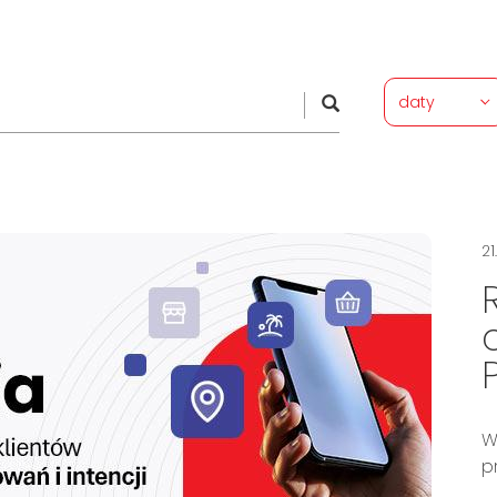
daty
21
W
p