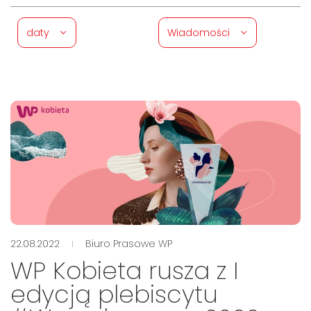
daty
Wiadomości
22.08.2022
Biuro Prasowe WP
WP Kobieta rusza z I
edycją plebiscytu