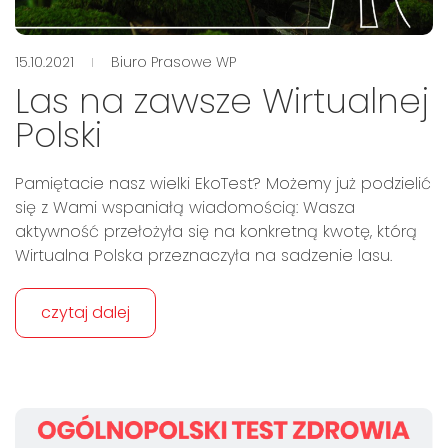
15.10.2021
Biuro Prasowe WP
Las na zawsze Wirtualnej
Polski
Pamiętacie nasz wielki EkoTest? Możemy już podzielić
się z Wami wspaniałą wiadomością: Wasza
aktywność przełożyła się na konkretną kwotę, którą
Wirtualna Polska przeznaczyła na sadzenie lasu.
czytaj dalej