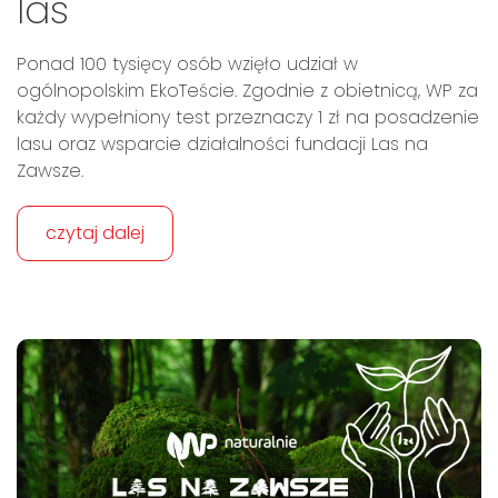
las
Ponad 100 tysięcy osób wzięło udział w
ogólnopolskim EkoTeście. Zgodnie z obietnicą, WP za
każdy wypełniony test przeznaczy 1 zł na posadzenie
lasu oraz wsparcie działalności fundacji Las na
Zawsze.
czytaj dalej