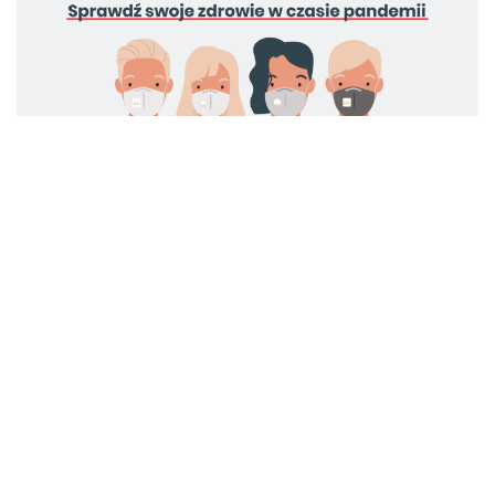
13.10.2021
Biuro Prasowe WP
WP abcZdrowie
przeprowadzi test
zdrowia Polaków
Wirtualna Polska wraz z Warszawskim Uniwersytetem
Medycznym sprawdzą zdrowie Polaków w czasie
pandemii.
czytaj dalej