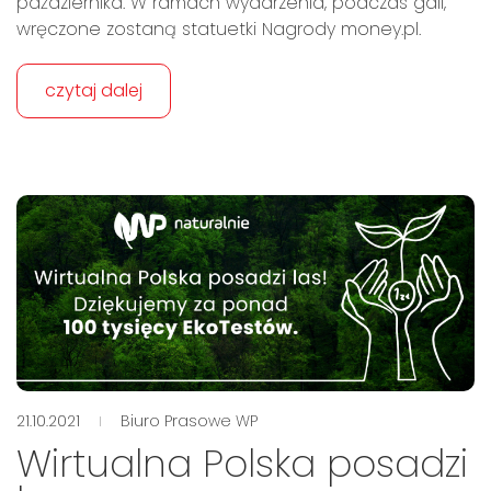
października. W ramach wydarzenia, podczas gali,
wręczone zostaną statuetki Nagrody money.pl.
czytaj dalej
21.10.2021
Biuro Prasowe WP
Wirtualna Polska posadzi