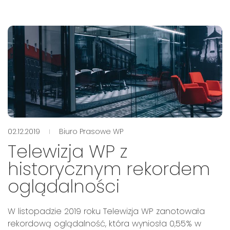
02.12.2019
Biuro Prasowe WP
Telewizja WP z
historycznym rekordem
oglądalności
W listopadzie 2019 roku Telewizja WP zanotowała
rekordową oglądalność, która wyniosła 0,55% w