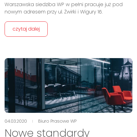
Warszawska siedziba WP w pełni pracuje już pod
nowym adresem przy ul. Żwirki i Wigury 16.
czytaj dalej
04.03.2020
Biuro Prasowe WP
Nowe standardy