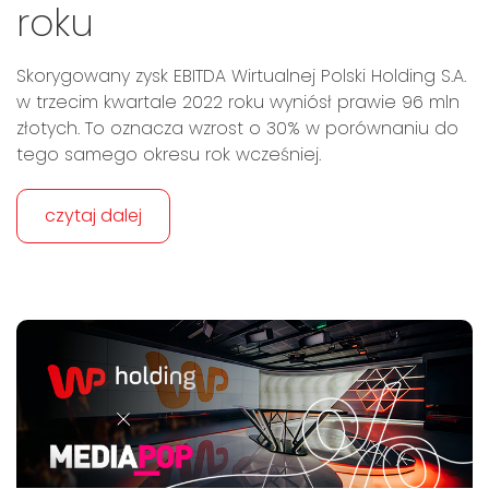
roku
Skorygowany zysk EBITDA Wirtualnej Polski Holding S.A.
w trzecim kwartale 2022 roku wyniósł prawie 96 mln
złotych. To oznacza wzrost o 30% w porównaniu do
tego samego okresu rok wcześniej.
czytaj dalej