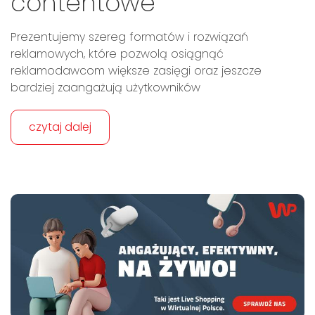
contentowe
Prezentujemy szereg formatów i rozwiązań
reklamowych, które pozwolą osiągnąć
reklamodawcom większe zasięgi oraz jeszcze
bardziej zaangażują użytkowników
czytaj dalej