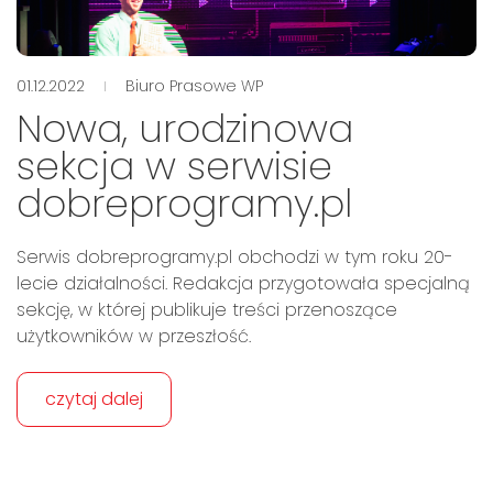
01.12.2022
Biuro Prasowe WP
Nowa, urodzinowa
sekcja w serwisie
dobreprogramy.pl
Serwis dobreprogramy.pl obchodzi w tym roku 20-
lecie działalności. Redakcja przygotowała specjalną
sekcję, w której publikuje treści przenoszące
użytkowników w przeszłość.
czytaj dalej